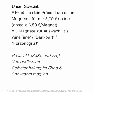
Unser Special:
// Ergänze dein Präsent um einen
Magneten für nur 5,00 € on top
(anstelle 6,50 €/Magnet)
// 3 Magnete zur Auswahl: "It´s
WineTime" / "Dankbar!" /
"Herzensgruß"
Preis inkl. MwSt. und zzgl.
Versandkosten
Selbstabholung im Shop &
Showroom möglich.
*Alle Preise inklusive der gesetzlichen Mehrwertsteuer und zzgl. Versandkosten.
WIR SIND IMMER
FÜR EUCH DA!
Jetzt
NEWSLETTER
abonnieren!