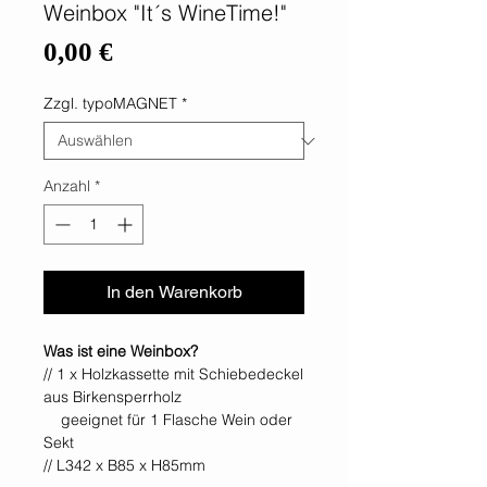
Weinbox "It´s WineTime!"
Preis
0,00 €
Zzgl. typoMAGNET
*
Anzahl
*
In den Warenkorb
Was ist eine Weinbox?
// 1 x Holzkassette mit Schiebedeckel
aus Birkensperrholz
geeignet für 1 Flasche Wein oder
Sekt
// L342 x B85 x H85mm