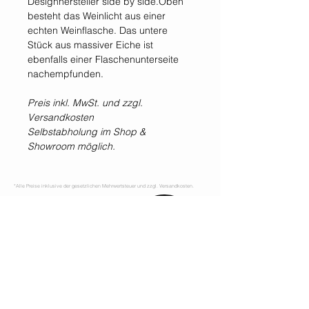
Designhersteller side by side.Oben
besteht das Weinlicht aus einer
echten Weinflasche. Das untere
Stück aus massiver Eiche ist
ebenfalls einer Flaschenunterseite
nachempfunden.
Preis inkl. MwSt. und zzgl.
Versandkosten
Selbstabholung im Shop &
Showroom möglich.
*Alle Preise inklusive der gesetzlichen Mehrwertsteuer und zzgl. Versandkosten.
WIR SIND IMMER
FÜR EUCH DA!
Jetzt
NEWSLETTER
abonnieren!