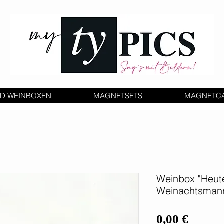
D WEINBOXEN
MAGNETSETS
MAGNETC
Weinbox "Heut
Weinachtsman
Preis
0,00 €