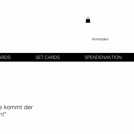
Anmelden
ARDS
SET CARDS
SPENDENAKTION
e kommt der
n!"