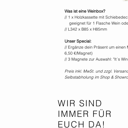
Was ist eine Weinbox?
// 1 x Holzkassette mit Schiebede
geeignet für 1 Flasche Wein ode
// L342 x B85 x H85mm
Unser Special:
// Ergänze dein Präsent um einen M
6,50 €/Magnet)
// 3 Magnete zur Auswahl: "It´s Wi
Preis inkl. MwSt. und zzgl. Versan
Selbstabholung im Shop & Showr
WIR SIND
IMMER FÜR
EUCH DA!