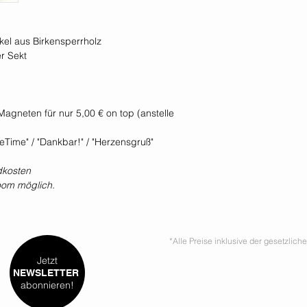
ckel aus Birkensperrholz
r Sekt
agneten für nur 5,00 € on top (anstelle
neTime" / "Dankbar!" / "Herzensgruß"
dkosten
oom möglich.
*Alle Preise inklusive der gesetzlic
Jetzt
NEWSLETTER
abonnieren!