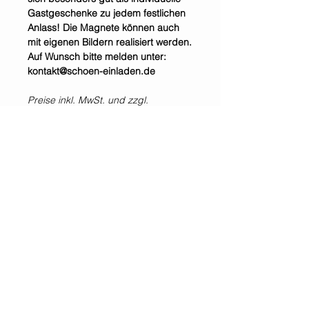
Gastgeschenke zu jedem festlichen
Anlass! Die Magnete können auch
mit eigenen Bildern realisiert werden.
Auf Wunsch bitte melden unter:
kontakt@schoen-einladen.de
Preise inkl. MwSt. und zzgl.
Versandkosten.
Selbstabholung im Shop &
Showroom möglich.
*Alle Preise inklusive der gesetzlichen Mehrwertsteuer und zzgl. Versandkosten.
WIR SIND IMMER
FÜR EUCH DA!
Jetzt
NEWSLETTER
abonnieren!