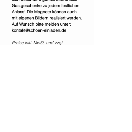
Gastgeschenke zu jedem festlichen
Anlass! Die Magnete können auch
mit eigenen Bildern realisiert werden.
Auf Wunsch bitte melden unter:
kontakt@schoen-einladen.de
Preise inkl. MwSt. und zzgl.
Versandkosten.
Selbstabholung im Shop &
Showroom möglich.
*Alle Preise inklusive der gesetzlichen Mehrwertsteuer und zzgl. Versandkosten.
WIR SIND IMMER
FÜR EUCH DA!
Jetzt
NEWSLETTER
abonnieren!