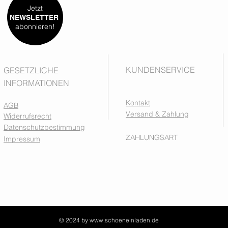
Jetzt
NEWSLETTER
abonnieren!
KUNDENSERVICE
GESETZLICHE
INFORMATIONEN
Kontakt
AGB
Versand & Zahlung
Widerrufsrecht
Datenschutzbestimmung
ZAHLUNGSART
Impressum
© 2024 by
www.schoeneinladen.de