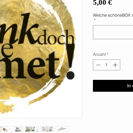
Preis
5,00 €
Welche schöneBOX s
*
Anzahl
*
In