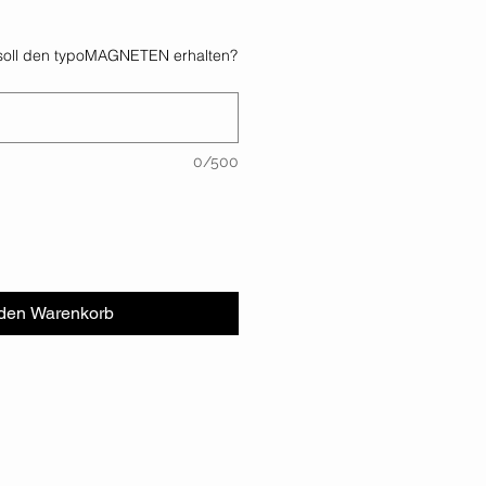
oll den typoMAGNETEN erhalten?
0/500
 den Warenkorb