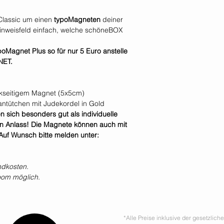
Classic um einen
typoMagneten
deiner
inweisfeld einfach, welche schöneBOX
oMagnet Plus so für nur 5 Euro anstelle
NET.
ückseitigem Magnet (5x5cm)
hantütchen mit Judekordel in Gold
sich besonders gut als individuelle
n Anlass! Die Magnete können auch mit
 Auf Wunsch bitte melden unter:
ndkosten.
oom möglich.
*Alle Preise inklusive der gesetzlic