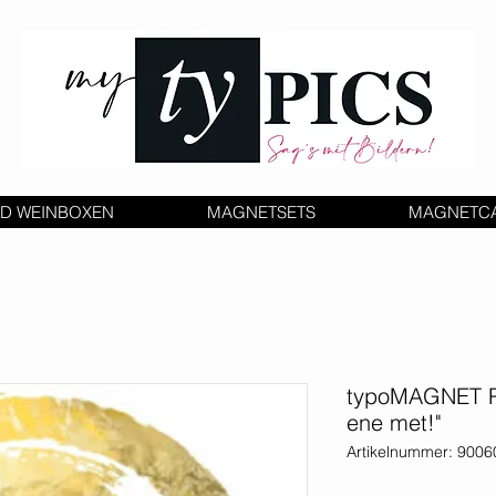
D WEINBOXEN
MAGNETSETS
MAGNETC
typoMAGNET Pl
ene met!"
Artikelnummer: 900