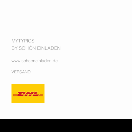
MYTYPICS
BY SCHÖN EINLADEN
www.schoeneinladen.de
VERSAND