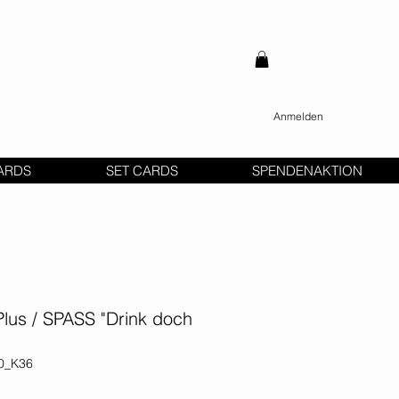
Anmelden
ARDS
SET CARDS
SPENDENAKTION
us / SPASS "Drink doch
60_K36