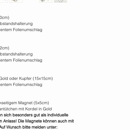
20cm)
abstandshalterung
arentem Folienumschlag
12cm)
abstandshalterung
arentem Folienumschlag
, Gold oder Kupfer (15x15cm)
arentem Folienumschlag
ückseitigem Magnet (5x5cm)
antütchen mit Kordel in Gold
sich besonders gut als individuelle
n Anlass! Die Magnete können auch mit
 Auf Wunsch bitte melden unter: