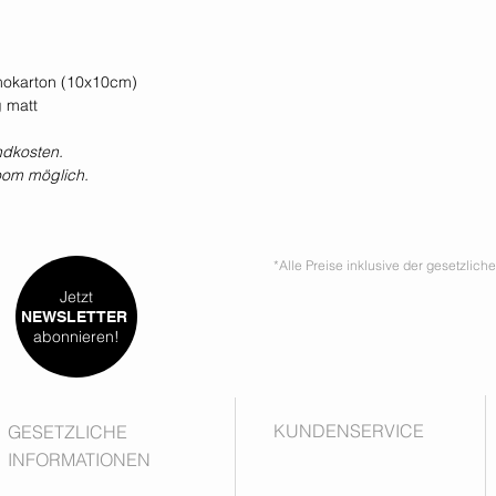
mokarton (10x10cm)
g matt
ndkosten.
oom möglich.
*Alle Preise inklusive der gesetzlic
Jetzt
NEWSLETTER
abonnieren!
KUNDENSERVICE
GESETZLICHE
INFORMATIONEN