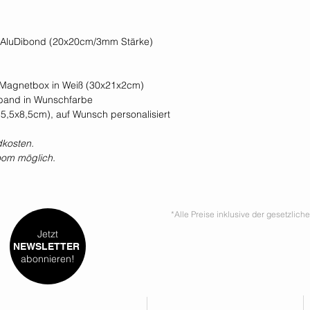
uf AluDibond (20x20cm/3mm Stärke)
r Magnetbox in Weiß (30x21x2cm)
band in Wunschfarbe
(5,5x8,5cm), auf Wunsch personalisiert
dkosten.
oom möglich.
*Alle Preise inklusive der gesetzlic
Jetzt
NEWSLETTER
abonnieren!