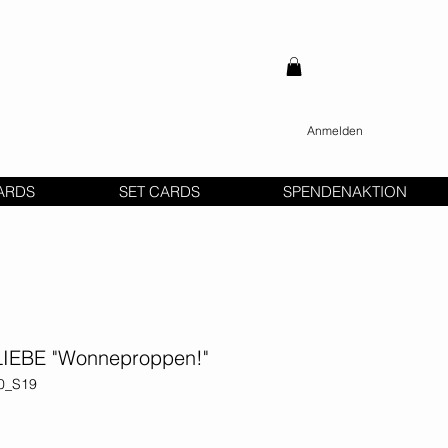
Anmelden
ARDS
SET CARDS
SPENDENAKTION
LIEBE "Wonneproppen!"
60_S19