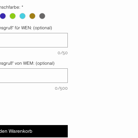
nschfarbe:
*
sgruß" für WEN: (optional)
0/50
sgruß" von WEM: (optional)
0/500
 den Warenkorb