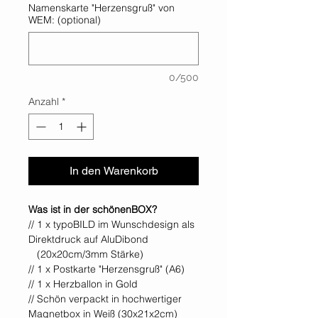
Namenskarte "Herzensgruß" von
WEM: (optional)
0/500
Anzahl
*
In den Warenkorb
Was ist in der schönenBOX?
// 1 x typoBILD im Wunschdesign als
Direktdruck auf AluDibond
(20x20cm/3mm Stärke)
// 1 x Postkarte "Herzensgruß" (A6)
// 1 x Herzballon in Gold
// Schön verpackt in hochwertiger
Magnetbox in Weiß (30x21x2cm)