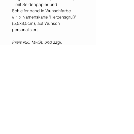
mit Seidenpapier und
Schleifenband in Wunschfarbe
// 1 x Namenskarte "Herzensgruß"
(5,5x8,5cm), auf Wunsch
personalisiert
Preis inkl. MwSt. und zzgl.
Versandkosten
Selbstabholung im Shop &
Showroom möglich.
*Alle Preise inklusive der gesetzlichen Mehrwertsteuer und zzgl. Versandkosten.
WIR SIND IMMER
FÜR EUCH DA!
Jetzt
NEWSLETTER
abonnieren!
GESETZLICHE
KUNDENSERVICE