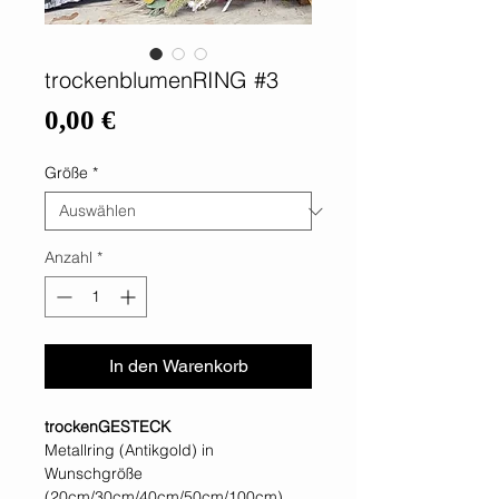
trockenblumenRING #3
Preis
0,00 €
Größe
*
Anzahl
*
In den Warenkorb
trockenGESTECK
Metallring (Antikgold) in
Wunschgröße
(20cm/30cm/40cm/50cm/100cm)