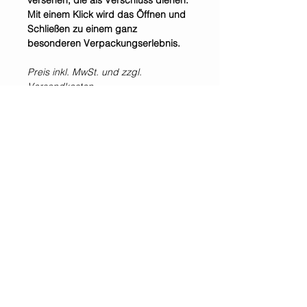
versehen, die als Verschluss dienen.
Mit einem Klick wird das Öffnen und
Schließen zu einem ganz
besonderen Verpackungserlebnis.
Preis inkl. MwSt. und zzgl.
Versandkosten
Selbstabholung im Shop &
Showroom möglich.
*Alle Preise inklusive der gesetzlichen Mehrwertsteuer und zzgl. Versandkosten.
WIR SIND IMMER
FÜR EUCH DA!
Jetzt
NEWSLETTER
abonnieren!
GESETZLICHE
KUNDENSERVICE
INFORMATIONEN