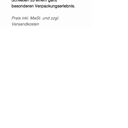
Schließen zu einem ganz
besonderen Verpackungserlebnis.
Preis inkl. MwSt. und zzgl.
Versandkosten
Selbstabholung im Shop &
Showroom möglich.
*Alle Preise inklusive der gesetzlichen Mehrwertsteuer und zzgl. Versandkosten.
WIR SIND IMMER
FÜR EUCH DA!
Jetzt
NEWSLETTER
abonnieren!
GESETZLICHE
KUNDENSERVICE
INFORMATIONEN
AGB
Kontakt
Widerrufsrecht
Versand & Zahlung
Datenschutzbestimmung