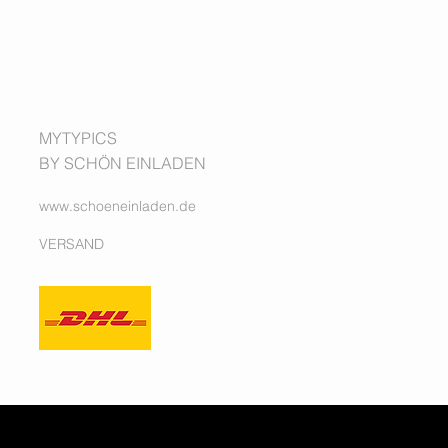
MYTYPICS
BY SCHÖN EINLADEN
www.schoeneinladen.de
VERSAND