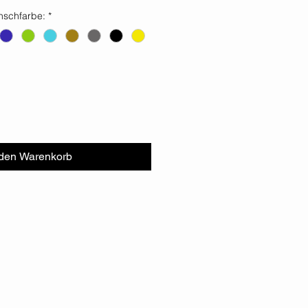
nschfarbe:
*
 den Warenkorb