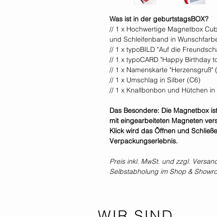
Was ist in der geburtstagsBOX?
// 1 x Hochwertige Magnetbox Cub
und Schleifenband in Wunschfarb
// 1 x typoBILD "Auf die Freundsch
// 1 x typoCARD "Happy Birthday to
// 1 x Namenskarte "Herzensgruß" 
// 1 x Umschlag in Silber (C6)
// 1 x Knallbonbon und Hütchen in 
Das Besondere: Die Magnetbox ist 
mit eingearbeiteten Magneten vers
Klick wird das Öffnen und Schlie
Verpackungserlebnis.
Preis inkl. MwSt. und zzgl. Versan
Selbstabholung im Shop & Showr
WIR SIND