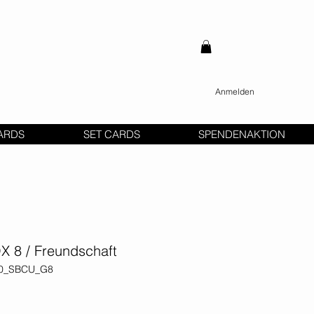
Anmelden
ARDS
SET CARDS
SPENDENAKTION
X 8 / Freundschaft
060_SBCU_G8