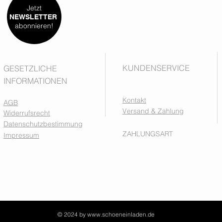
Jetzt
NEWSLETTER
abonnieren!
KUNDENSERVICE
GESETZLICHE
INFORMATIONEN
Kontakt
AGB
Versand & Zahlung
Widerrufsrecht
Datenschutzbestimmung
ZAHLUNGSART
Impressum
© 2024 by
www.schoeneinladen.de