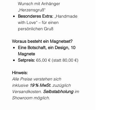
Wunsch mit Anhänger
„Herzensgruß“
Besonderes Extra:
„Handmade
with Love“ – für einen
persönlichen Gruß
Woraus besteht ein Magnetset?
Eine Botschaft, ein Design, 10
Magnete
Setpreis:
65,00 € (statt 80,00 €)
Hinweis:
Alle Preise verstehen sich
inklusive
19 % MwSt.
zuzüglich
Versandkosten.
Selbstabholung
im
Showroom möglich.
*Alle Preise inklusive der gesetzlichen Mehrwertsteuer und zzgl. Versandkosten.
WIR SIND IMMER
FÜR EUCH DA!
Jetzt
NEWSLETTER