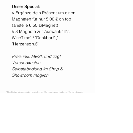
Unser Special:
// Ergänze dein Präsent um einen
Magneten für nur 5,00 € on top
(anstelle 6,50 €/Magnet)
// 3 Magnete zur Auswahl: "It´s
WineTime" / "Dankbar!" /
"Herzensgruß"
Preis inkl. MwSt. und zzgl.
Versandkosten
Selbstabholung im Shop &
Showroom möglich.
*Alle Preise inklusive der gesetzlichen Mehrwertsteuer und zzgl. Versandkosten.
WIR SIND IMMER
FÜR EUCH DA!
Jetzt
NEWSLETTER
abonnieren!