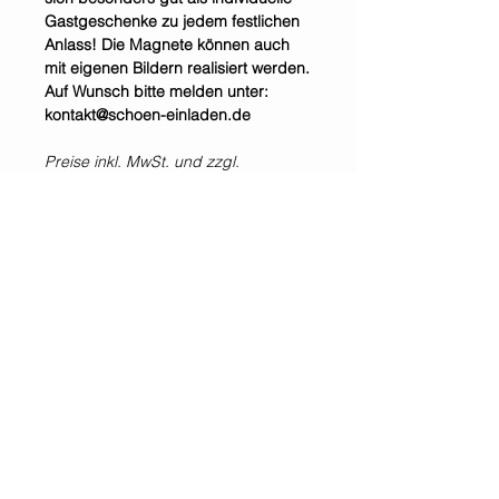
Gastgeschenke zu jedem festlichen
Anlass! Die Magnete können auch
mit eigenen Bildern realisiert werden.
Auf Wunsch bitte melden unter:
kontakt@schoen-einladen.de
Preise inkl. MwSt. und zzgl.
Versandkosten.
Selbstabholung im Shop &
Showroom möglich.
*Alle Preise inklusive der gesetzlichen Mehrwertsteuer und zzgl. Versandkosten.
WIR SIND IMMER
FÜR EUCH DA!
Jetzt
NEWSLETTER
abonnieren!