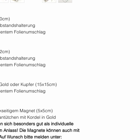
20cm)
abstandshalterung
arentem Folienumschlag
12cm)
abstandshalterung
arentem Folienumschlag
, Gold oder Kupfer (15x15cm)
arentem Folienumschlag
ückseitigem Magnet (5x5cm)
antütchen mit Kordel in Gold
sich besonders gut als individuelle
n Anlass! Die Magnete können auch mit
 Auf Wunsch bitte melden unter: