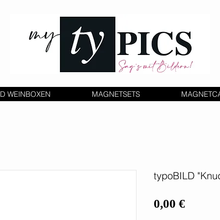
D WEINBOXEN
MAGNETSETS
MAGNETC
typoBILD "Knud
Preis
0,00 €