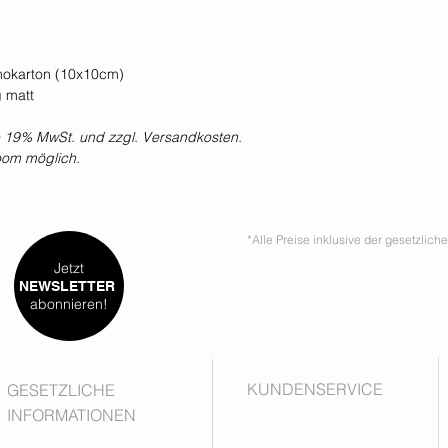
mokarton (10x10cm)
g matt
ive 19% MwSt. und zzgl. Versandkosten.
oom möglich.
*Alle Preise inklusive der gesetzlic
Jetzt
NEWSLETTER
abonnieren!
KUNDENSERVICE
GESETZLICHE
INFORMATIONEN