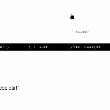
Anmelden
ARDS
SET CARDS
SPENDENAKTION
delbär!"