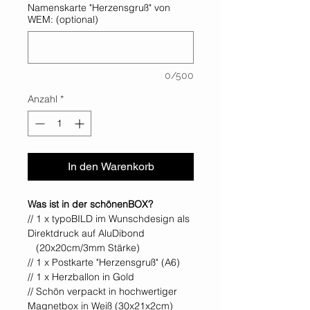
Namenskarte "Herzensgruß" von
WEM: (optional)
0/500
Anzahl
*
In den Warenkorb
Was ist in der schönenBOX?
// 1 x typoBILD im Wunschdesign als
Direktdruck auf AluDibond
(20x20cm/3mm Stärke)
// 1 x Postkarte "Herzensgruß" (A6)
// 1 x Herzballon in Gold
// Schön verpackt in hochwertiger
Magnetbox in Weiß (30x21x2cm)