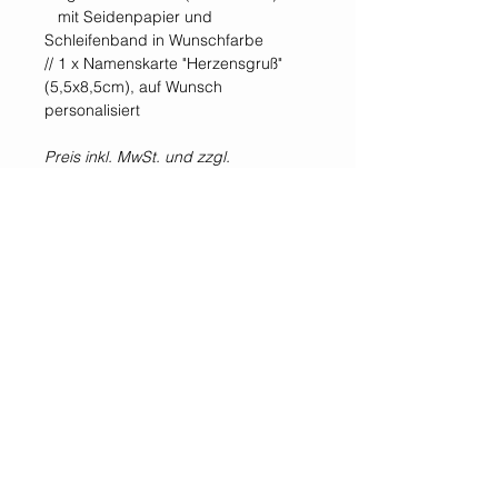
mit Seidenpapier und
Schleifenband in Wunschfarbe
// 1 x Namenskarte "Herzensgruß"
(5,5x8,5cm), auf Wunsch
personalisiert
Preis inkl. MwSt. und zzgl.
Versandkosten
Selbstabholung im Shop &
Showroom möglich.
*Alle Preise inklusive der gesetzlichen Mehrwertsteuer und zzgl. Versandkosten.
WIR SIND IMMER
FÜR EUCH DA!
Jetzt
NEWSLETTER
abonnieren!
GESETZLICHE
KUNDENSERVICE