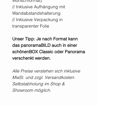
Wunschformat)
// Inklusive Aufhängung mit
Wandabstandshalterung
// Inklusive Verpackung in
transparenter Folie
Unser Tipp: Je nach Format kann
das panoramaBILD auch in einer
schönenBOX Classic oder Panorama
verschenkt werden.
Alle Preise verstehen sich inklusive
MwSt. und zzgl. Versandkosten.
Selbstabholung im Shop &
Showroom möglich.
*Alle Preise inklusive der gesetzlichen Mehrwertsteuer und zzgl. Versandkosten.
WIR SIND IMMER
FÜR EUCH DA!
Jetzt
NEWSLETTER
abonnieren!