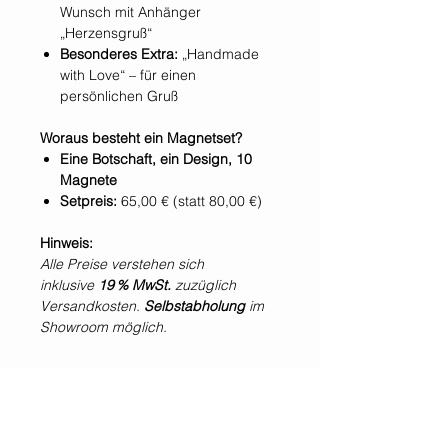
Wunsch mit Anhänger
„Herzensgruß“
Besonderes Extra:
„Handmade
with Love“ – für einen
persönlichen Gruß
Woraus besteht ein Magnetset?
Eine Botschaft, ein Design, 10
Magnete
Setpreis:
65,00 € (statt 80,00 €)
Hinweis:
Alle Preise verstehen sich
inklusive
19 % MwSt.
zuzüglich
Versandkosten.
Selbstabholung
im
Showroom möglich.
*Alle Preise inklusive der gesetzlichen Mehrwertsteuer und zzgl. Versandkosten.
WIR SIND IMMER
FÜR EUCH DA!
Jetzt
NEWSLETTER