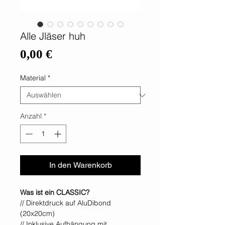
Alle Jläser huh
Preis
0,00 €
Material
*
Anzahl
*
In den Warenkorb
Was ist ein CLASSIC?
// Direktdruck auf AluDibond
(20x20cm)
// Inklusive Aufhängung mit